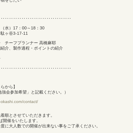
り物をしたい
‥‥‥‥‥‥‥‥‥‥‥‥‥‥‥‥‥‥
（水）17：00～18：30
谷3-17-11
 チーフプランナー 高橋麻耶
例紹介、製作過程・ポイントの紹介
者
‥‥‥‥‥‥‥‥‥‥‥‥‥‥‥‥‥‥
ちらから】
中元勉強会参加希望」と記載ください。）
-okashi.com/contact/
先着順とさせていただきます。
ば開催をいたします。
一度に大人数での開催が出来ない事をご了承ください。