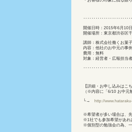
・お客様の印象に残る贈
‥‥‥‥‥‥‥‥‥‥‥
開催日時：2015年6月10日
開催場所：東京都渋谷区千駄ヶ
講師：株式会社働くお菓子
内容：他社のお中元の事
費用：無料
対象：経営者・広報担当
‥‥‥‥‥‥‥‥‥‥‥
【詳細・お申し込みはこ
（※内容に「6/10 お
└→
http://www.hataraku
※希望者が多い場合は、
※1社でも参加希望があれ
※個別型の勉強会の為、